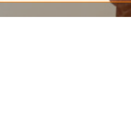
Anwendungshinweise des Düsseldorfer Kreises z
Unter Leitung des Bayerischen Landesamts für D
Adresshandel und zum Direktmarketing zahlreich
um eine Pflichtlektüre für Adresshändler und Unt
Schwerpunkte sind die Einwilligung in die Verar
BDSG sowie § 28 Abs. 3a BDSG.