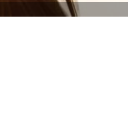
13.04.2016
 Adresshandel“ kürzlich zum gewerblichen
utzes gegeben. Bei dem Dokument handelt es sich
g, das sogenannte Listenprivileg des § 28 Abs. 3