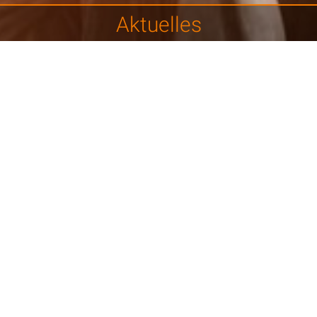
Aktuelles
u „Werbung und Adresshandel“
atenschutzaufsicht hat die Arbeitsgruppe „Werbung und
e Auslegungshilfen zu umstrittenen Themen des Datensch
ernehmen aus der Direktmarketing-Branche.
beitung oder Nutzung personenbezogener Daten für Werbun