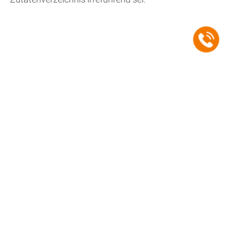
Friedenheimer Str. 36, 80686 München
089 / 76 75 80 92
kontakt@ra-pantke.de